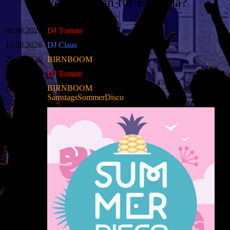
Wer ist wann für Euch da?
06.08.2026
DJ Tomate
13.08.2026
DJ Claus
20.08.2026
BIRNBOOM
27.08.2026
DJ Tomate
29.08.2026
BIRNBOOM
SamstagsSommerDisco