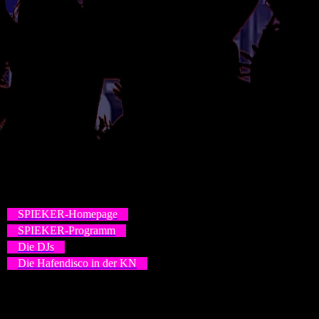
SPIEKER-Homepage
SPIEKER-Programm
Die DJs
Die Hafendisco in der KN